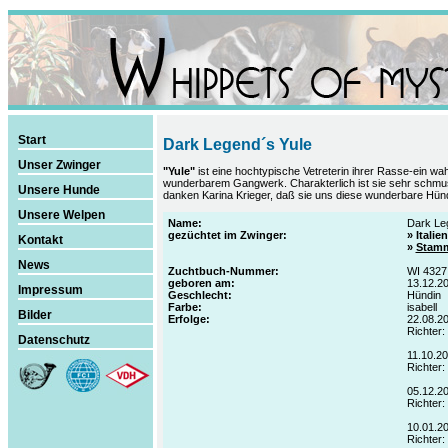
Start
Dark Legend´s Yule
Unser Zwinger
"Yule"
ist eine hochtypische Vetreterin ihrer Rasse-ein 
wunderbarem Gangwerk. Charakterlich ist sie sehr schmuseb
Unsere Hunde
danken Karina Krieger, daß sie uns diese wunderbare Hünd
Unsere Welpen
Name:
Dark Le
gezüchtet im Zwinger:
»
Italie
Kontakt
»
Stam
News
Zuchtbuch-Nummer:
WI 4327
geboren am:
13.12.2
Impressum
Geschlecht:
Hündin
Farbe:
isabell
Bilder
Erfolge:
22.08.2
Richter
Datenschutz
11.10.2
Richter:
05.12.2
Richter:
10.01.2
Richter