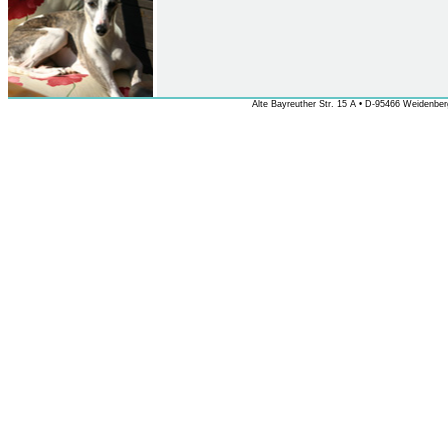
Alte Bayreuther Str. 15 A • D-95466 Weidenberg