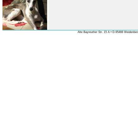
Alte Bayreuther Str. 15 A • D-95466 Weidenberg