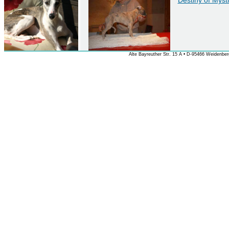
Destiny of Mys
Alte Bayreuther Str. 15 A • D-95466 Weidenberg