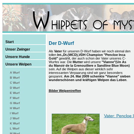
Start
Der D-Wurf
Unser Zwinger
Als
Vater
für unseren D-Wurf haben wir noch einmal den
tollen
Int.,Dt.(WCD),VDH Champion "Pencloe Inca
Unsere Hunde
Gold"
gewählt, der auch schon der Vater unseres C-
Wurfes war. Die
Mutter
wird unsere
"Vianne"(Un As
Unsere Welpen
du Manoir de la Grenouillere x Sandline Blue Moon)
sein. Auf die Welpen aus dieser wirklich sehr
interessanten Verpaarung sind wir ganz besonders
A Wurf
gespannt.
Am 24. Mai 2009 schenkte "Vianne" sieben
B Wurf
wunderschönen und kräftigen Welpen das Leben
.
C Wurf
D Wurf
Bilder Welpentreffen
E Wurf
F Wurf
G Wurf
H Wurf
I Wurf
Vater: Pencloe 
J Wurf
K Wurf
L Wurf
M Wurf