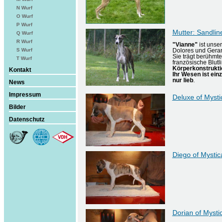
N Wurf
O Wurf
P Wurf
Mutter: Sandli
Q Wurf
R Wurf
"Vianne"
ist unse
S Wurf
Dolores und Gerar
Sie trägt berühmte
T Wurf
französische Blutli
Körperkonstruktio
Kontakt
Ihr Wesen ist einz
nur lieb
.
News
Impressum
Deluxe of Myst
Bilder
Datenschutz
Diego of Mysti
Dorian of Myst