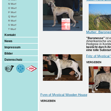
N Wurf
O Wurf
P Wurf
Q Wurf
R Wurf
S Wurf
T Wurf
Mutter: Barone
Kontakt
"Baronesse"
ist 
News
Amerikanische und 
Pedigree in Kombi
Impressum
besticht durch ihr
eine tolle Substa
Bilder
Fritz of Mystica
Datenschutz
VERGEBEN
Fynn of Mystical Wooden House
VERGEBEN