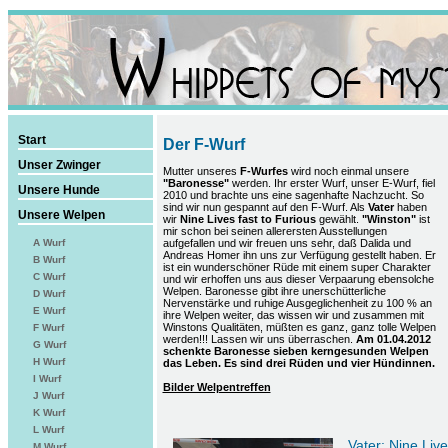
Start
Der F-Wurf
Unser Zwinger
Mutter unseres
F-Wurfes
wird noch einmal unsere
"Baronesse"
werden. Ihr erster Wurf, unser E-Wurf, fiel
Unsere Hunde
2010 und brachte uns eine sagenhafte Nachzucht. So
sind wir nun gespannt auf den F-Wurf. Als
Vater
haben
Unsere Welpen
wir
Nine Lives fast to Furious
gewählt.
"Winston"
ist
mir schon bei seinen allerersten Ausstellungen
aufgefallen und wir freuen uns sehr, daß Dalida und
A Wurf
Andreas Homer ihn uns zur Verfügung gestellt haben. Er
B Wurf
ist ein wunderschöner Rüde mit einem super Charakter
C Wurf
und wir erhoffen uns aus dieser Verpaarung ebensolche
Welpen. Baronesse gibt ihre unerschütterliche
D Wurf
Nervenstärke und ruhige Ausgeglichenheit zu 100 % an
E Wurf
ihre Welpen weiter, das wissen wir und zusammen mit
Winstons Qualitäten, müßten es ganz, ganz tolle Welpen
F Wurf
werden!!! Lassen wir uns überraschen.
Am 01.04.2012
G Wurf
schenkte Baronesse sieben kerngesunden Welpen
H Wurf
das Leben. Es sind drei Rüden und vier Hündinnen.
I Wurf
Bilder Welpentreffen
J Wurf
K Wurf
L Wurf
Vater: Nine Live
M Wurf