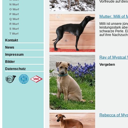
Vorfreude auf dies
N Wurf
O Wurf
P Wurf
Mutter: Milli o
Q Wurf
Milli ist unsere j
R Wurf
leistungsstark aber
S Wurf
schwarze Perle. Ei
T Wurf
auf ihre Nachzucht
Kontakt
News
Impressum
Ray of Mystca
Bilder
Vergeben
Datenschutz
Rebecca of Mys