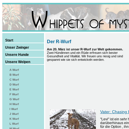
Start
Der R-Wurf
Unser Zwinger
Am 20. März ist unser R-Wurf zur Welt gekommen.
Zwei Hündinnen und ein Rüde erfreuen sich bester
Unsere Hunde
Gesundheit und Vitalität. Wir freuen uns riesig und sind
gespannt wie sie sich entwickeln werden.
Unsere Welpen
A Wurf
B Wurf
C Wurf
D Wurf
E Wurf
F Wurf
G Wurf
H Wurf
I Wurf
Vater: Chasing 
J Wurf
K Wurf
"Levi" ist ein sehr
darüberhinaus ein
L Wurf
für die Option , i
M Wurf