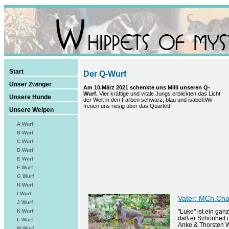
Start
Der Q-Wurf
Unser Zwinger
Am 10.März 2021 schenkte uns Milli unseren Q-
Wurf.
Vier kräftige und vitale Jungs erblickten das Licht
Unsere Hunde
der Welt in den Farben schwarz, blau und isabell.Wir
freuen uns riesig über das Quartett!
Unsere Welpen
A Wurf
B Wurf
C Wurf
D Wurf
E Wurf
F Wurf
G Wurf
H Wurf
I Wurf
Vater: MCh.Cha
J Wurf
K Wurf
"Luke" ist ein ga
daß er Schönheit u
L Wurf
Anke & Thorsten 
M Wurf