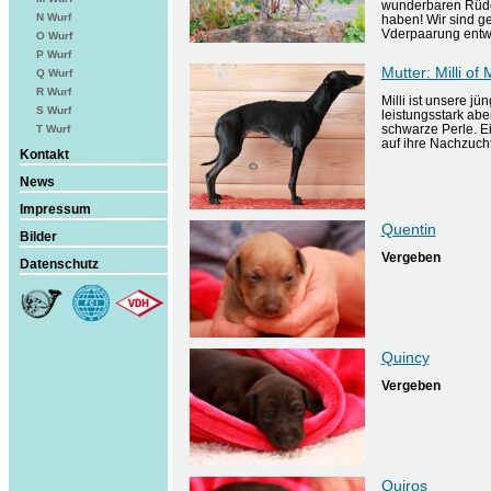
wunderbaren Rüden
N Wurf
haben! Wir sind g
Vderpaarung entwi
O Wurf
P Wurf
Mutter: Milli o
Q Wurf
R Wurf
Milli ist unsere j
S Wurf
leistungsstark aber
schwarze Perle. Ei
T Wurf
auf ihre Nachzucht
Kontakt
News
Impressum
Quentin
Bilder
Vergeben
Datenschutz
Quincy
Vergeben
Quiros