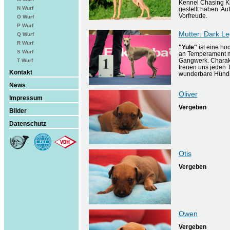
Kennel Chasing Ki
N Wurf
gestellt haben. Au
Vorfreude.
O Wurf
P Wurf
Mutter: Dark Le
Q Wurf
R Wurf
"Yule"
ist eine ho
S Wurf
an Temperament m
Gangwerk. Charakte
T Wurf
freuen uns jeden T
Kontakt
wunderbare Hündin
News
Oliver
Impressum
Vergeben
Bilder
Datenschutz
Otis
Vergeben
Owen
Vergeben