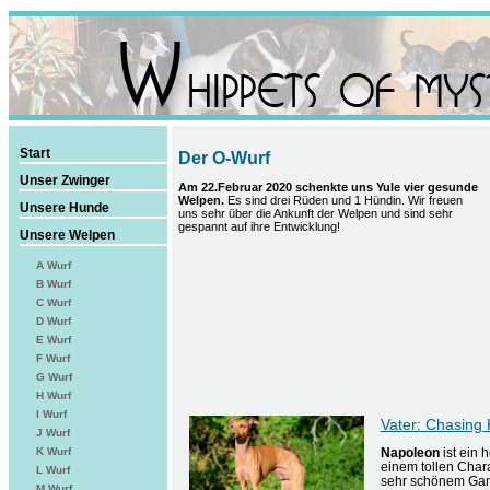
Start
Der O-Wurf
Unser Zwinger
Am 22.Februar 2020 schenkte uns Yule vier gesunde
Welpen.
Es sind drei Rüden und 1 Hündin. Wir freuen
Unsere Hunde
uns sehr über die Ankunft der Welpen und sind sehr
gespannt auf ihre Entwicklung!
Unsere Welpen
A Wurf
B Wurf
C Wurf
D Wurf
E Wurf
F Wurf
G Wurf
H Wurf
I Wurf
Vater: Chasing K
J Wurf
K Wurf
Napoleon
ist ein 
einem tollen Char
L Wurf
sehr schönem Gan
M Wurf